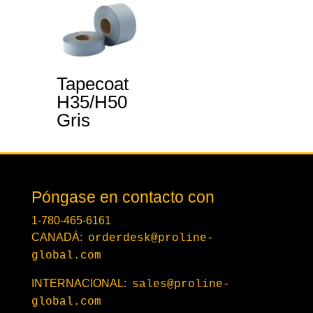
Tapecoat
H35/H50
Gris
Póngase en contacto con
1-780-465-6161
CANADÁ:
orderdesk@proline-
global.com
INTERNACIONAL:
sales@proline-
global.com