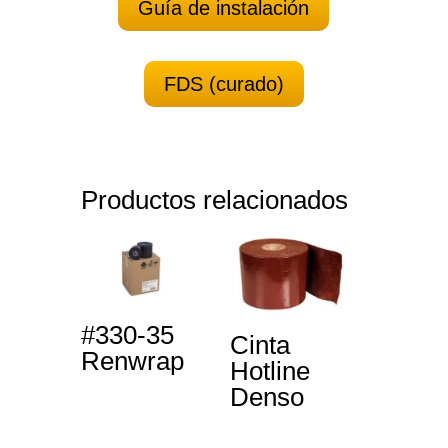
Guía de instalación
FDS (curado)
Productos relacionados
#330-35
Cinta
Renwrap
Hotline
Denso