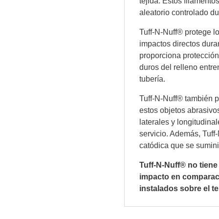
tejida. Estos filamento
aleatorio controlado du
Tuff-N-Nuff® protege lo
impactos directos dura
proporciona protección 
duros del relleno entre
tubería.
Tuff-N-Nuff® también pr
estos objetos abrasiv
laterales y longitudina
servicio. Además, Tuff
catódica que se suminis
Tuff-N-Nuff® no tiene
impacto en comparac
instalados sobre el te