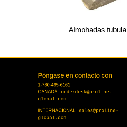
Almohadas tubula
Póngase en contacto con
1-780-465-6161
CANADÁ:
orderdesk@proline-
global.com
INTERNACIONAL:
sales@proline-
global.com