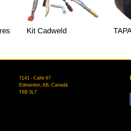
res
Kit Cadweld
TAP
7141 - Calle 67
Edmonton, AB, Canadá
T6B 3L7