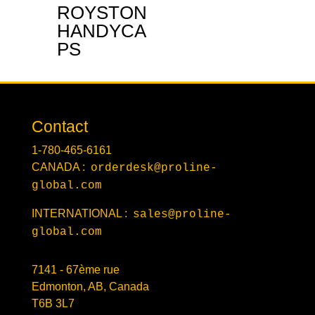
ROYSTON
HANDYCA
PS
Contact
1-780-465-6161
CANADA :
orderdesk@proline-
global.com
INTERNATIONAL :
sales@proline-
global.com
7141 - 67ème rue
Edmonton, AB, Canada
T6B 3L7