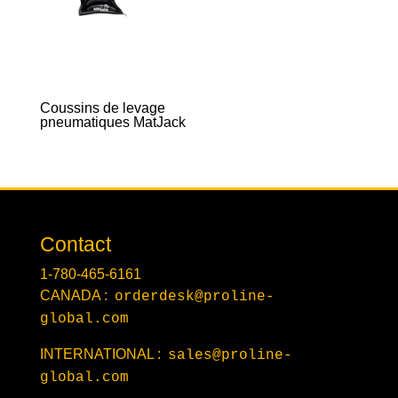
Coussins de levage
pneumatiques MatJack
Contact
1-780-465-6161
CANADA :
orderdesk@proline-
global.com
INTERNATIONAL :
sales@proline-
global.com