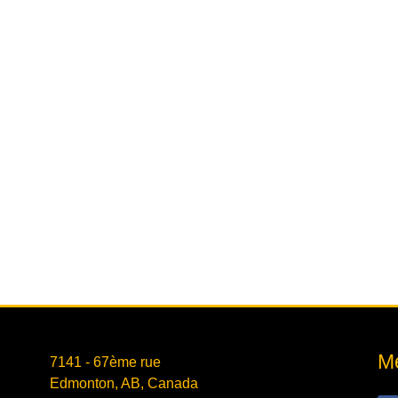
Mé
7141 - 67ème rue
Edmonton, AB, Canada